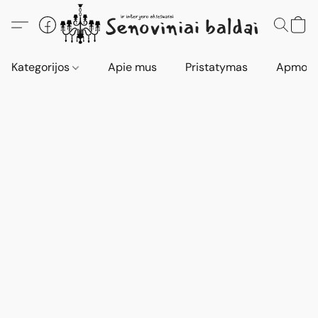
Kategorijos
Apie mus
Pristatymas
Apmokė